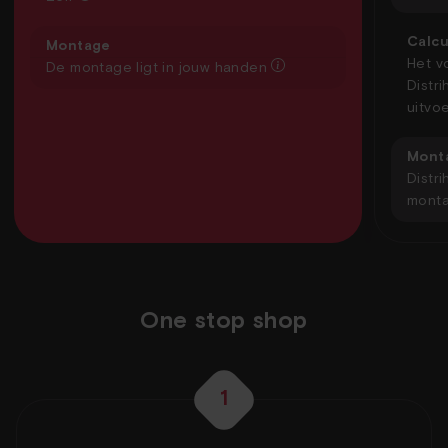
Calcu
Montage
Het v
De montage ligt in jouw handen
Distri
uitvo
Mont
Distr
mont
One stop shop
1