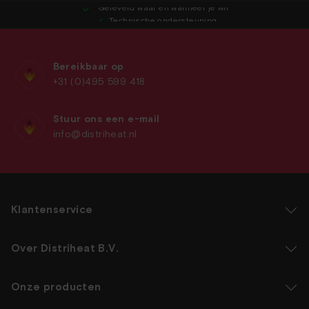
Geleverd waar en wanneer je wil
Technische ondersteuning
Legplan-service
Bereikbaar op
+31 (0)495 599 418
Stuur ons een e-mail
info@distriheat.nl
Klantenservice
Over Distriheat B.V.
Onze producten