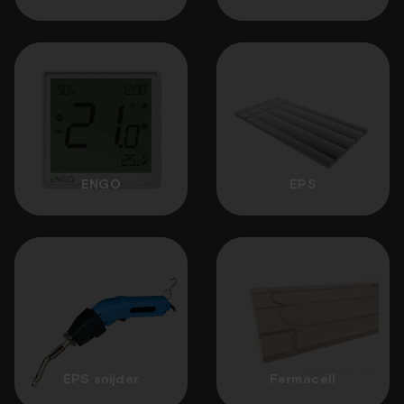
ENGO
EPS
EPS snijder
Fermacell