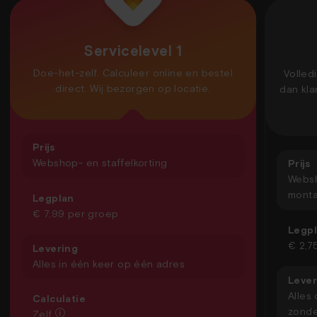
Servicelevel 1
Doe-het-zelf. Calculeer online en bestel
Volled
direct. Wij bezorgen op locatie.
dan kla
Prijs
Webshop- en staffelkorting
Prijs
Websh
monta
Legplan
€ 7,99 per groep
Legp
€ 2,7
Levering
Alles in één keer op één adres
Lever
Alles
Calculatie
zonde
Zelf