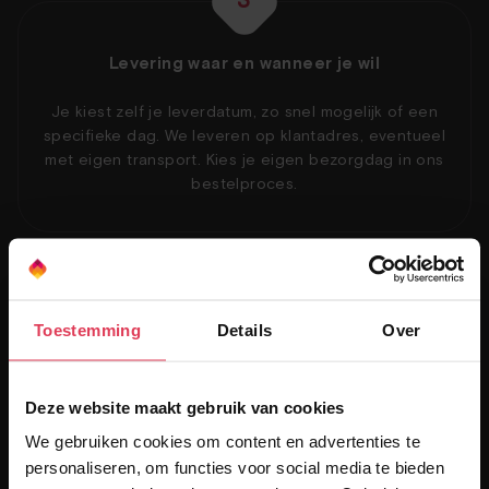
3
Levering waar en wanneer je wil
Je kiest zelf je leverdatum, zo snel mogelijk of een
specifieke dag. We leveren op klantadres, eventueel
met eigen transport. Kies je eigen bezorgdag in ons
bestelproces.
4
Toestemming
Details
Over
Jouw digitale dossier partner
Kies je voor service level 3, dan verzorgen wij de
Deze website maakt gebruik van cookies
complete administratie: Foto's van installatie en een
We gebruiken cookies om content en advertenties te
afpersrapport blijft bij ons digitaal 10 jaar bewaard.
personaliseren, om functies voor social media te bieden