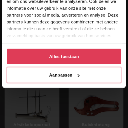
en om ons websiteverkeer te analyseren. Ook delen we
informatie over uw gebruik van onze site met onze
partners voor social media, adverteren en analyse. Deze
partners kunnen deze gegevens combineren met andere
informatie die u aan ze heeft verstrekt of die ze hebben
Gratis account aanvragen
verzameld op basis van uw gebruik van hun services.
Alles toestaan
303+ producten
voor complete opdrachten
Aanpassen
Afwikkelapparaat
Buiskniptang