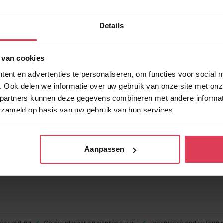
d paneel – plafond –
Infrarood paneel – pl
00W – 119x60cm
zwart – 300W – 60x
Details
 van cookies
ent en advertenties te personaliseren, om functies voor social 
. Ook delen we informatie over uw gebruik van onze site met onz
partners kunnen deze gegevens combineren met andere informati
erzameld op basis van uw gebruik van hun services.
Aanpassen
eer korting
Geleverd waar en wanneer je wil
Technische ondersteuni