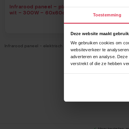
Infrarood paneel – plafond –
Infraroo
wit – 300W – 60x60cm
wit – 6
Toestemming
Deze website maakt gebruik
We gebruiken cookies om cont
Infrarood paneel – elektrisch verwarmingspaneel
websiteverkeer te analyseren
adverteren en analyse. Deze 
verstrekt of die ze hebben v
Meer bestellen, m