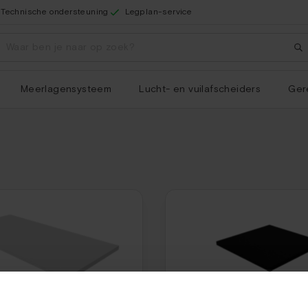
Technische ondersteuning
Legplan-service
Meerlagensysteem
Lucht- en vuilafscheiders
Ger