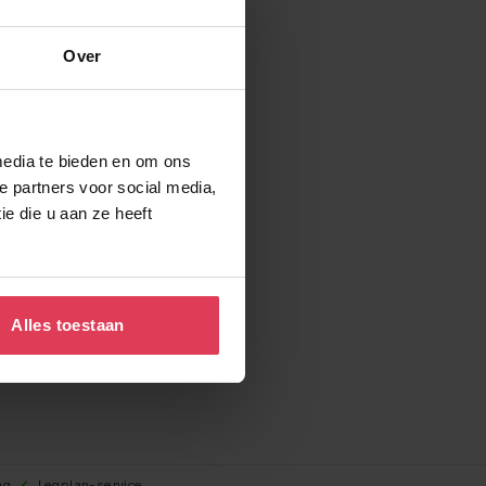
afond –
60cm
Over
media te bieden en om ons
e partners voor social media,
e die u aan ze heeft
Alles toestaan
ng
Legplan-service