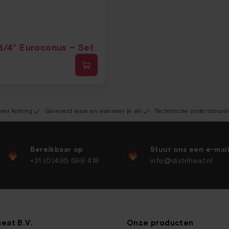
3/4” Euroconus – Set
eer korting
Geleverd waar en wanneer je wil
Technische ondersteuni
Bereikbaar op
Stuur ons een e-mai
+31 (0)495 599 418
info@distriheat.nl
heat B.V.
Onze producten