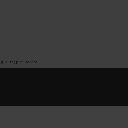
ng
Legplan-service
l