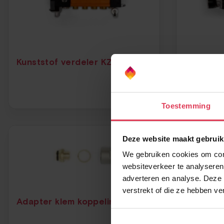
Kunststof verdeler KZPC
Kunststo
Dit
Toestemming
product
heeft
meerdere
Deze website maakt gebruik
variaties.
We gebruiken cookies om cont
Deze
websiteverkeer te analyseren
optie
adverteren en analyse. Deze 
kan
verstrekt of die ze hebben v
gekozen
Adapter klem koppeling 14×2
worden
op