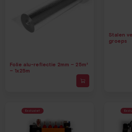
Stalen v
groeps
Folie alu-reflectie 2mm – 25m²
– 1x25m
Exclusief
Excl