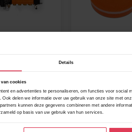
f verdeler KMPC
Randisolatie 8x150m
– plakstrip en folie
Dit
Details
product
heeft
meerdere
 van cookies
variaties.
ent en advertenties te personaliseren, om functies voor social 
Deze
. Ook delen we informatie over uw gebruik van onze site met onz
optie
partners kunnen deze gegevens combineren met andere informati
kan
erzameld op basis van uw gebruik van hun services.
gekozen
worden
op