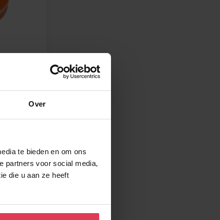
m – 50m1
Over
media te bieden en om ons
e partners voor social media,
e die u aan ze heeft