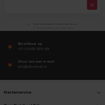
Dit
prod
Meer bestellen, meer korting
Geleverd waar en wanneer je wil
heef
Technische ondersteuning
meer
Legplan-service
varia
Dez
opti
Bereikbaar op
kan
+31 (0)495 599 418
geko
word
Stuur ons een e-mail
op
info@distriheat.nl
de
prod
Klantenservice