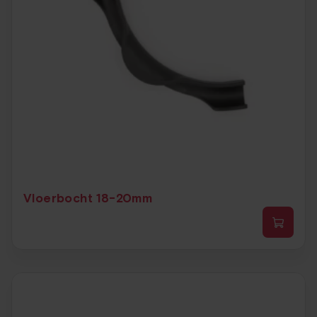
op
de
prod
Vloerbocht 18-20mm