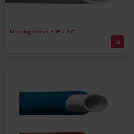
Meerlagenbuis – 16 x 2,0
Dit
prod
heef
meer
varia
Dez
opti
kan
geko
word
op
de
prod