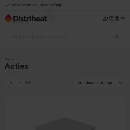
Geleverd waar en wanneer je wil
Technische ondersteuning
Legplan-service
Home
Acties
1-0