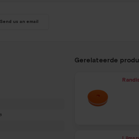
Send us an email
Gerelateerde prod
Randi
8
m
Lijms