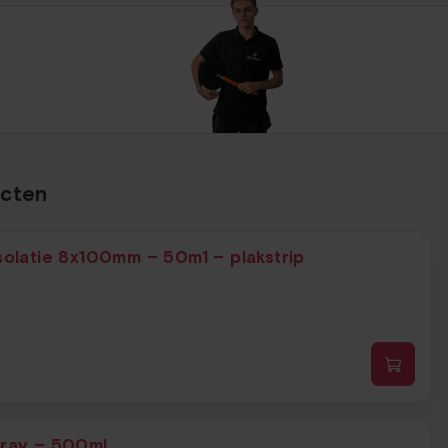
ucten
solatie 8x100mm – 50m1 – plakstrip
pray – 500ml